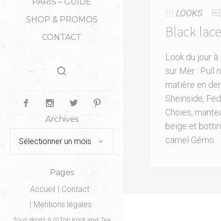
PARIS – GUIDE
LOOKS
SHOP & PROMOS
Black lac
CONTACT
Look du jour à
sur Mer : Pull n
matière en den
Sheinside, Fe
Choies, mante
Archives
beige et botti
Archives
camel Gémo.
Pages
Accueil
Contact
Mentions légales
Tous droits à @Top Knot and Tea