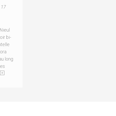
17
e
 Nieul
oir bi-
telle
dora
au long
nes