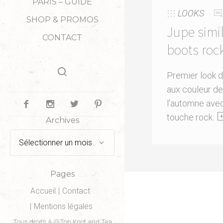
PARIS – GUIDE
LOOKS
SHOP & PROMOS
Jupe simil
CONTACT
boots rock
Premier look 
aux couleur de
l'automne ave
touche rock.
Archives
Archives
Pages
Accueil
Contact
Mentions légales
Tous droits à @Top Knot and Tea