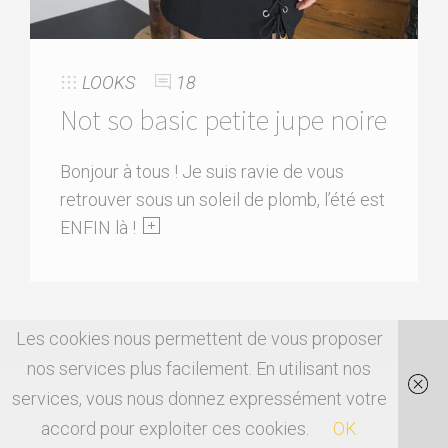
LOOKS
18
Not so basic petite jupe noire
Bonjour à tous ! Je suis ravie de vous
retrouver sous un soleil de plomb, l’été est
ENFIN là !
Les cookies nous permettent de vous proposer
nos services plus facilement. En utilisant nos
services, vous nous donnez expressément votre
accord pour exploiter ces cookies.
OK