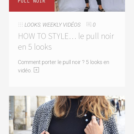
LOOKS
,
WEEKLY VIDÉOS
0
HOW TO STYLE… le pull noir
en 5 looks
Comment porter le pull noir ? 5 looks en
vidéo.