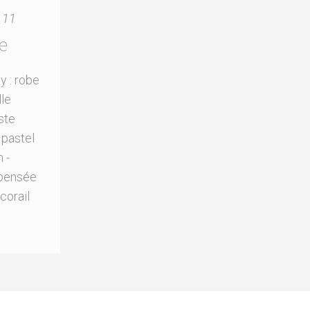
11
e
ay : robe
lle
ste
 pastel
 -
pensée
corail