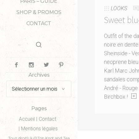
PARIS – GUIDE
LOOKS
SHOP & PROMOS
Sweet blu
CONTACT
Outfit of the d
noire en dente
Sheinside - Ve
neoprene bleu
Karl Marc John
Archives
sandales com
Archives
André - Rouge 
Birchbox !
Pages
Accueil
Contact
Mentions légales
Tous droits à @Top Knot and Tea