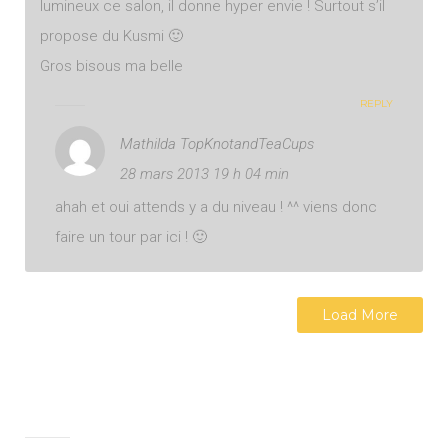
lumineux ce salon, il donne hyper envie ! Surtout s’il
propose du Kusmi 🙂
Gros bisous ma belle
REPLY
Mathilda TopKnotandTeaCups
28 mars 2013 19 h 04 min
ahah et oui attends y a du niveau ! ^^ viens donc
faire un tour par ici ! 🙂
Load More