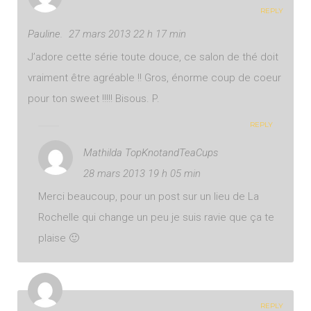
REPLY
Pauline.
27 mars 2013 22 h 17 min
J’adore cette série toute douce, ce salon de thé doit
vraiment être agréable !! Gros, énorme coup de coeur
pour ton sweet !!!!! Bisous. P.
REPLY
Mathilda TopKnotandTeaCups
28 mars 2013 19 h 05 min
Merci beaucoup, pour un post sur un lieu de La
Rochelle qui change un peu je suis ravie que ça te
plaise 🙂
REPLY