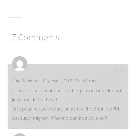
17 Comments
REPLY
Juliette Henry
11 janvier 2014 23 h 41 min
Je tombe par hasard sur ton blog ! superbes idées de
lieux pour le tea time !
Si je peux me permettre, où as-tu acheté ton pull?! il
est super mignon 🙂 bonne continuation à toi !