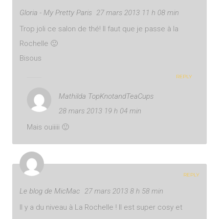
Gloria - My Pretty Paris
27 mars 2013 11 h 08 min
Trop joli ce salon de thé! Il faut que je passe à la
Rochelle 🙂
Bisous
REPLY
Mathilda TopKnotandTeaCups
28 mars 2013 19 h 04 min
Mais ouiiiii 🙂
REPLY
Le blog de MicMac
27 mars 2013 8 h 58 min
Il y a du niveau à La Rochelle ! Il est super cosy et