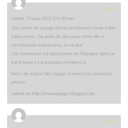
REPLY
Valérie
13 août 2013 10 h 30 min
Ton carnet de voyage donne terriblement envie d’aller
à Barcelone. J’ai envie de découvrir cette ville à
l’architecture surprenante, on va dire.
J’ai commencé ma découverte de l’Espagne dans un
bar à tapas il y a quelques semaines :p
Merci de m’avoir fait voyager à travers tes superbes
photos.
Valérie de
http://envievoyages.blogspot.be
REPLY