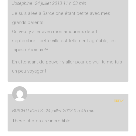
Joséphine
24 juillet 2013 11 h 53 min
Je suis allée à Barcelone étant petite avec mes
grands parents.
On veut y aller avec mon amoureux début
septembre… cette ville est tellement agréable, les
tapas délicieux ^^
En attendant de pouvoir y aller pour de vrai, tu me fais
un peu voyager !
REPLY
BRIGHTLIGHTS
24 juillet 2013 0 h 45 min
These photos are incredible!