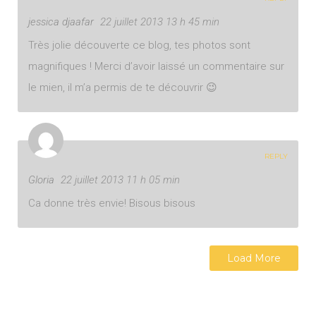
jessica djaafar
22 juillet 2013 13 h 45 min
Très jolie découverte ce blog, tes photos sont
magnifiques ! Merci d’avoir laissé un commentaire sur
le mien, il m’a permis de te découvrir 😉
REPLY
Gloria
22 juillet 2013 11 h 05 min
Ca donne très envie! Bisous bisous
Load More