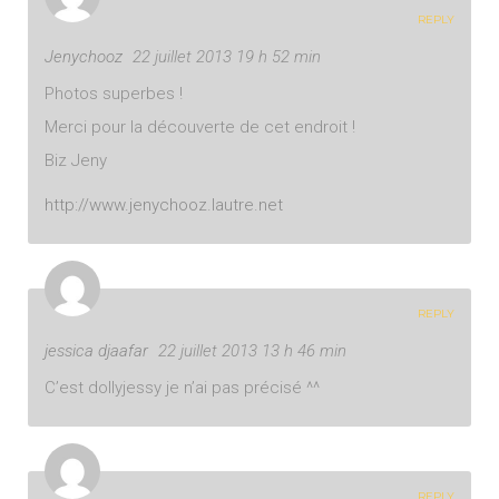
REPLY
Jenychooz
22 juillet 2013 19 h 52 min
Photos superbes !
Merci pour la découverte de cet endroit !
Biz Jeny
http://www.jenychooz.lautre.net
REPLY
jessica djaafar
22 juillet 2013 13 h 46 min
C’est dollyjessy je n’ai pas précisé ^^
REPLY