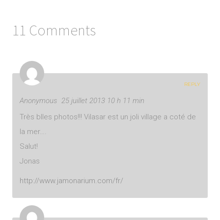
11 Comments
REPLY
Anonymous
25 juillet 2013 10 h 11 min
Très blles photos!!! Vilasar est un joli village a coté de
la mer….
Salut!
Jonas
http://www.jamonarium.com/fr/