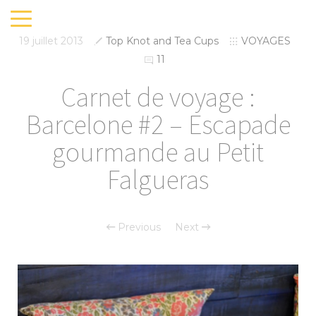
19 juillet 2013
Top Knot and Tea Cups
VOYAGES
11
Carnet de voyage :
Barcelone #2 – Escapade
gourmande au Petit
Falgueras
Previous
Next