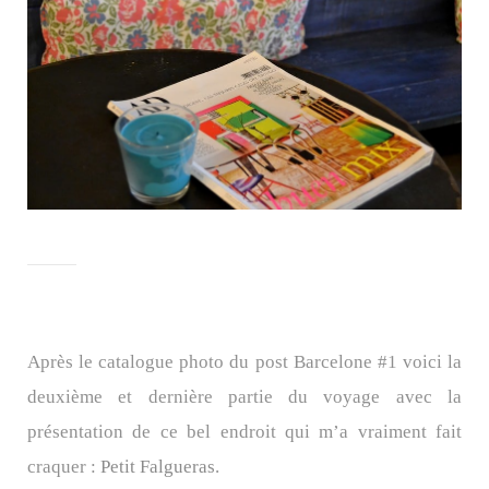
Après le catalogue photo du post Barcelone #1 voici la
deuxième et dernière partie du voyage avec la
présentation de ce bel endroit qui m’a vraiment fait
craquer :
Petit Falgueras
.