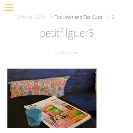
12 février 2019
Top Knot and Tea Cups
0
petitfilguer6
Previous