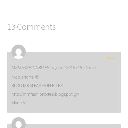
13 Comments
REPLY
M&MFASHIONBITES
5 juillet 2015 0 h 25 min
Nice shorts 🙂
BLOG M&M FASHION BITES :
http://mmfashionbites.blogspot.gr/
Maria V.