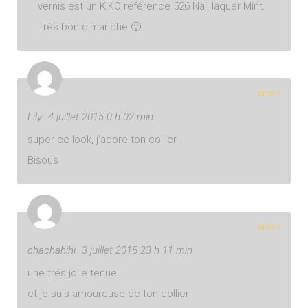
vernis est un KIKO référence 526 Nail laquer Mint.
Très bon dimanche 🙂
REPLY
Lily
4 juillet 2015 0 h 02 min
super ce look, j’adore ton collier
Bisous
REPLY
chachahihi
3 juillet 2015 23 h 11 min
une trés jolie tenue
et je suis amoureuse de ton collier