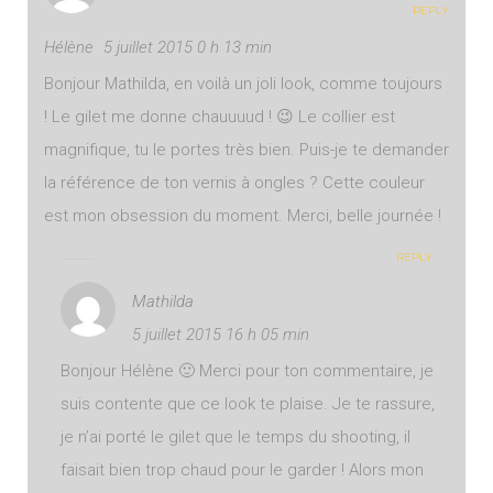
REPLY
Hélène
5 juillet 2015 0 h 13 min
Bonjour Mathilda, en voilà un joli look, comme toujours
! Le gilet me donne chauuuud ! 😉 Le collier est
magnifique, tu le portes très bien. Puis-je te demander
la référence de ton vernis à ongles ? Cette couleur
est mon obsession du moment. Merci, belle journée !
REPLY
Mathilda
5 juillet 2015 16 h 05 min
Bonjour Hélène 🙂 Merci pour ton commentaire, je
suis contente que ce look te plaise. Je te rassure,
je n’ai porté le gilet que le temps du shooting, il
faisait bien trop chaud pour le garder ! Alors mon