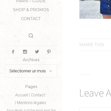
PARIS – GUIDE
SHOP & PROMOS
CONTACT
SHARE THIS
Archives
Archives
Pages
Leave 
Accueil
Contact
Mentions légales
Tous droits à @Top Knot and Tea