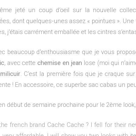
me jeté un coup d’oeil sur la nouvelle collec
ées, dont quelques-unes assez « pointues ». Une f
 j’étais carrément emballée et les cintres s’enta
ec beaucoup d’enthousiasme que je vous propose
ic
, avec cette
chemise en jean
lose (moi qui n’aim
milicuir
. C’est la première fois que je craque su
ente ! En accessoire, ce superbe sac cabas un peu
n début de semaine prochaine pour le 2ème look,
he french brand Cache Cache ? I fell for their n
l very affordable. I will show you two looks with ite