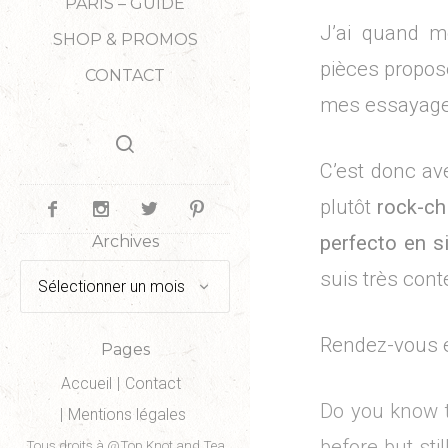
PARIS – GUIDE
J’ai quand mê
SHOP & PROMOS
pièces propos
CONTACT
mes essayages,
C’est donc av
plutôt
rock-ch
perfecto en si
Archives
Archives
suis très cont
Rendez-vous e
Pages
Accueil
Contact
Do you know t
Mentions légales
before but stil
Tous droits à @Top Knot and Tea