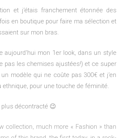
tion et j’étais franchement étonnée des
ois en boutique pour faire ma sélection et
ssaient sur mon bras.
 aujourd’hui mon 1er look, dans un style
e pas les chemises ajustées!) et ce super
r un modèle qui ne coûte pas 300€ et j’en
 ethnique, pour une touche de féminité.
 plus décontracté 😉
ew collection, much more « Fashion » than
ms of this brand, the first today, in a rock-