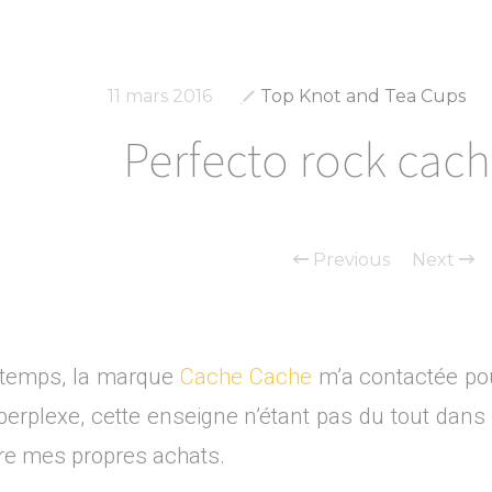
11 mars 2016
Top Knot and Tea Cups
Perfecto rock cac
Previous
Next
e temps, la marque
Cache Cache
m’a contactée pou
s perplexe, cette enseigne n’étant pas du tout da
faire mes propres achats.