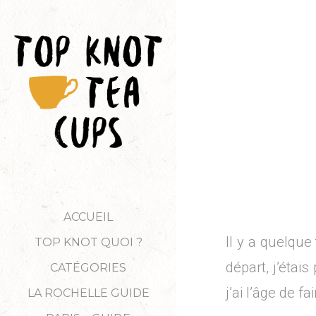
ACCUEIL
Il y a quelqu
TOP KNOT QUOI ?
départ, j’étai
CATÉGORIES
j’ai l’âge de 
LA ROCHELLE GUIDE