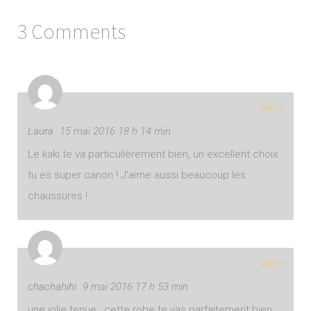
3 Comments
REPLY
Laura
15 mai 2016 18 h 14 min
Le kaki te va particulièrement bien, un excellent choix
tu es super canon ! J’aime aussi beaucoup les
chaussures !
REPLY
chachahihi
9 mai 2016 17 h 53 min
une jolie tenue , cette robe te vas parfaitement bien