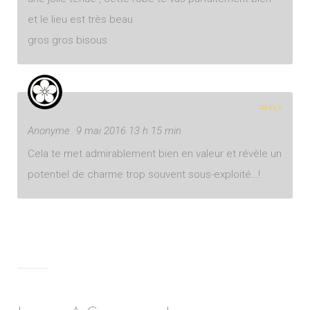
et le lieu est très beau
gros gros bisous
REPLY
Anonyme
9 mai 2016 13 h 15 min
Cela te met admirablement bien en valeur et révèle un
potentiel de charme trop souvent sous-exploité…!