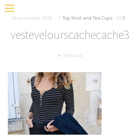
16 novembre 2018
Top Knot and Tea Cups
0
vestevelourscachecache3
Previous