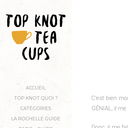
ACCUEIL
C’est bien mo
TOP KNOT QUOI ?
GÉNIAL, il me l
CATÉGORIES
LA ROCHELLE GUIDE
Donc, il me fa