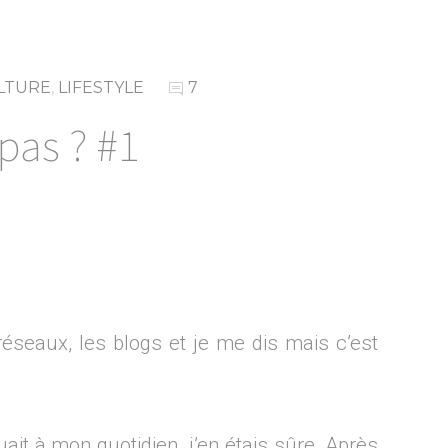
LTURE
,
LIFESTYLE
7
 pas ? #1
éseaux, les blogs et je me dis mais c’est
quait à mon quotidien, j’en étais sûre. Après