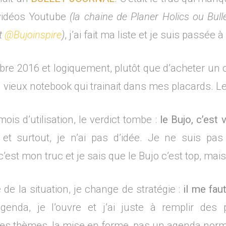
 vidéos Youtube
(la chaine de Planer Holics ou Bull
t
@Bujoinspire
)
, j’ai fait ma liste et je suis passée à 
obre 2016 et logiquement, plutôt que d’acheter un c
 vieux notebook qui trainait dans mes placards. Le
ois d’utilisation, le verdict tombe :
le Bujo, c’est 
 et surtout, je n’ai pas d’idée. Je ne suis pas c
 c’est mon truc et je sais que le Bujo c’est top, mai
de la situation, je change de stratégie :
il me fau
nda, je l’ouvre et j’ai juste à remplir des p
les thèmes, la mise en forme, pas un agenda norm