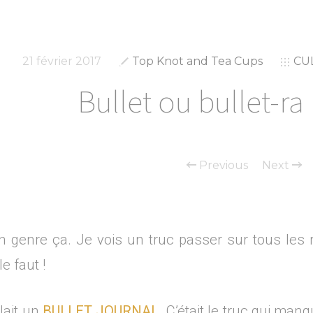
21 février 2017
Top Knot and Tea Cups
CU
Bullet ou bullet-ra
Previous
Next
n genre ça. Je vois un truc passer sur tous les r
e faut !
llait un
BULLET JOURNAL
. C’était le truc qui man