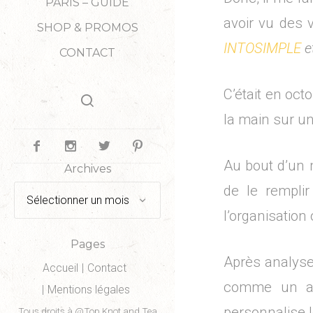
PARIS – GUIDE
avoir vu des
SHOP & PROMOS
INTOSIMPLE
e
CONTACT
C’était en oct
la main sur un
Au bout d’un m
Archives
de le remplir
Archives
l’organisation
Pages
Après analyse 
Accueil
Contact
comme un age
Mentions légales
personnalise 
Tous droits à @Top Knot and Tea