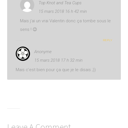
Top Knot and Tea Cups
15 mars 2018 16 h 42 min
Mais j’ai un vrai Valentin donc ça tombe sous le
sens ! 😉
REPLY
Anonyme
15 mars 2018 17 h 32 min
Mais c’est bien pour ça que je le disais ;))
Leave A Comment