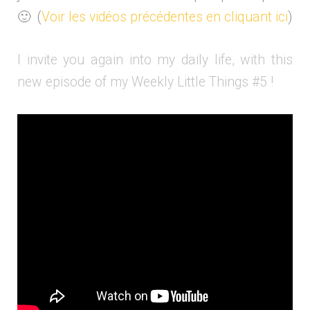
🙂 (
Voir les vidéos précédentes en cliquant ici
)
I invite you again into my daily life, with this
new episode of my Weekly Little Things #5 !