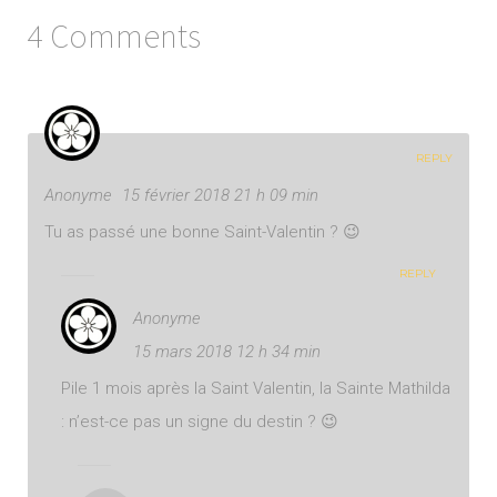
4 Comments
REPLY
Anonyme
15 février 2018 21 h 09 min
Tu as passé une bonne Saint-Valentin ? 😉
REPLY
Anonyme
15 mars 2018 12 h 34 min
Pile 1 mois après la Saint Valentin, la Sainte Mathilda
: n’est-ce pas un signe du destin ? 😉