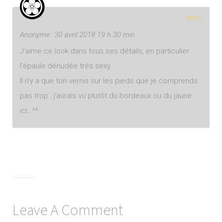
REPLY
Anonyme
30 avril 2018 19 h 30 min
J’aime ce look dans tous ses détails, en particulier
l’épaule dénudée très sexy.
Il n’y a que ton vernis sur les pieds que je comprends
pas trop ; j’aurais vu plutôt du bordeaux ou du jaune
ici…^^
Leave A Comment