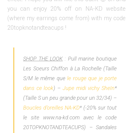
you can enjoy 20% off on NA-KD website
(where my earrings come from) with my code
20topknotandteacups !
SHOP THE LOOK
: Pull marine boutique
Les Soeurs Chiffon à La Rochelle (Taille
S/M le même que
le rouge que je porte
dans ce look
) –
Jupe midi vichy SheIn
*
(Taille S un peu grande pour un 32/34) –
Boucles d’oreilles NA-KD
* (-20% sur tout
le site www.na-kd.com avec le code
20TOPKNOTANDTEACUPS) – Sandales