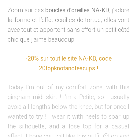
Zoom sur ces
boucles d’oreilles NA-KD
, j’adore
la forme et l’effet écailles de tortue, elles vont
avec tout et apportent sans effort un petit côté
chic que j’aime beaucoup.
-20% sur tout le site NA-KD, code
20topknotandteacups !
Today I’m out of my comfort zone, with this
gingham midi skirt ! I’m a Petite, so I usually
avoid all lengths below the knee, but for once I
wanted to try ! I wear it with heels to soar up
the silhouette, and a lose top for a casual
effect. I hope you will like this outfit 🙂 oh and