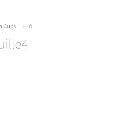
a Cups
0
uille4