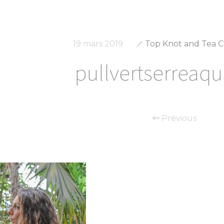
19 mars 2019
Top Knot and Tea 
pullvertserreaq
Previous