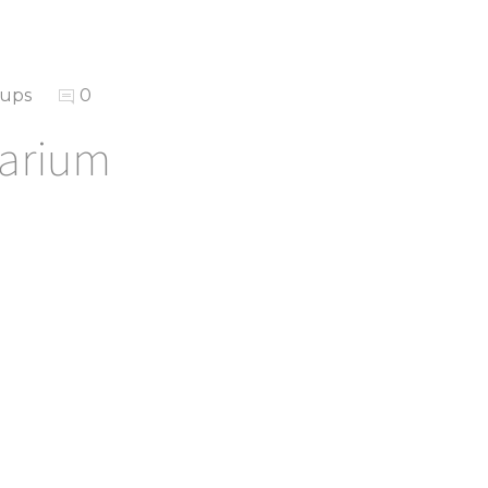
Cups
0
uarium