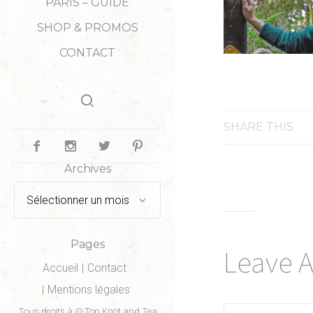
PARIS – GUIDE
SHOP & PROMOS
CONTACT
SHARE THIS
Archives
Archives
Pages
Leave 
Accueil
Contact
Mentions légales
Tous droits à @Top Knot and Tea