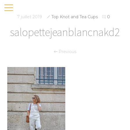
7 juillet 2019
Top Knot and Tea Cups
0
salopettejeanblancnakd2
Previous