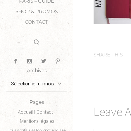
PARIS – GUIDE
SHOP & PROMOS
CONTACT
SHARE THIS
Archives
Archives
Pages
Leave 
Accueil
Contact
Mentions légales
Tous droits à @Top Knot and Tea