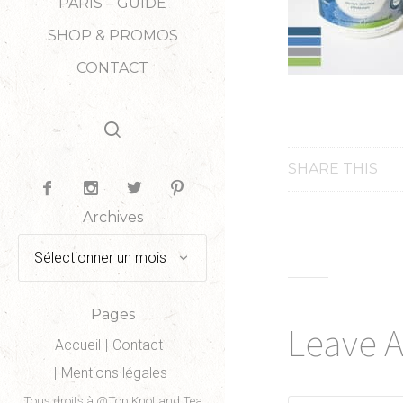
PARIS – GUIDE
SHOP & PROMOS
CONTACT
SHARE THIS
Archives
Archives
Pages
Leave 
Accueil
Contact
Mentions légales
Tous droits à @Top Knot and Tea