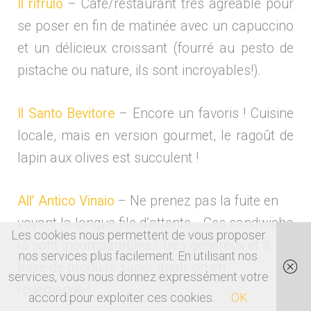
Il rifrulo
– Café/restaurant très agréable pour
se poser en fin de matinée avec un capuccino
et un délicieux croissant (fourré au pesto de
pistache ou nature, ils sont incroyables!).
Il Santo Bevitore
– Encore un favoris ! Cuisine
locale, mais en version gourmet, le ragoût de
lapin aux olives est succulent !
All’ Antico Vinaio
– Ne prenez pas la fuite en
voyant la longue file d’attente… Ces sandwichs
Les cookies nous permettent de vous proposer
là sont incomparables ! Très généreux et à
nos services plus facilement. En utilisant nos
base de produits super quali, on en
services, vous nous donnez expressément votre
redemande !
accord pour exploiter ces cookies.
OK