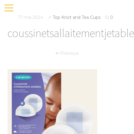
17 mai 2024
Top Knot and Tea Cups
0
coussinetsallaitementjetabl
Previous