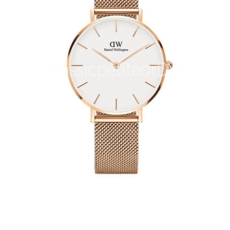
classicpetiteorDW