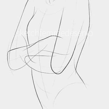
sketchfemmedesenio