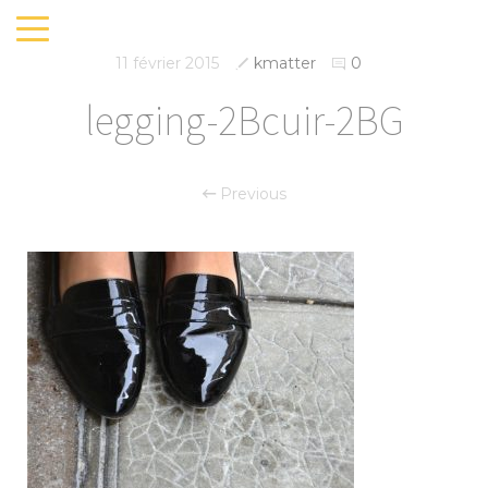
11 février 2015
kmatter
0
legging-2Bcuir-2BG
Previous