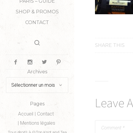
PARIS – GUIDE
SHOP & PROMOS
CONTACT
SHARE THIS
Archives
Archives
Leave 
Pages
Accueil
Contact
Mentions légales
Tous droits à @Top Knot and Tea