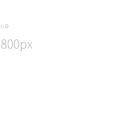
0
B800px