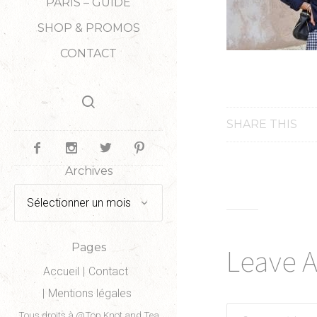
PARIS – GUIDE
SHOP & PROMOS
CONTACT
SHARE THIS
Archives
Archives
Pages
Leave 
Accueil
Contact
Mentions légales
Tous droits à @Top Knot and Tea