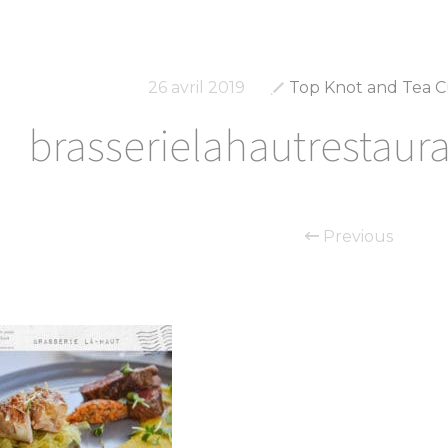
26 avril 2019
Top Knot and Tea 
brasserielahautrestaur
Previous