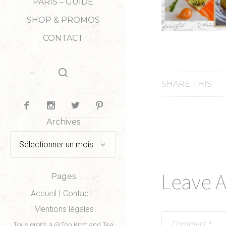
PARIS – GUIDE
SHOP & PROMOS
CONTACT
SHARE THIS
Archives
Archives
Leave 
Pages
Accueil
Contact
Mentions légales
Tous droits à @Top Knot and Tea