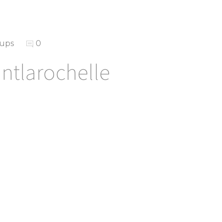
Cups
0
antlarochelle