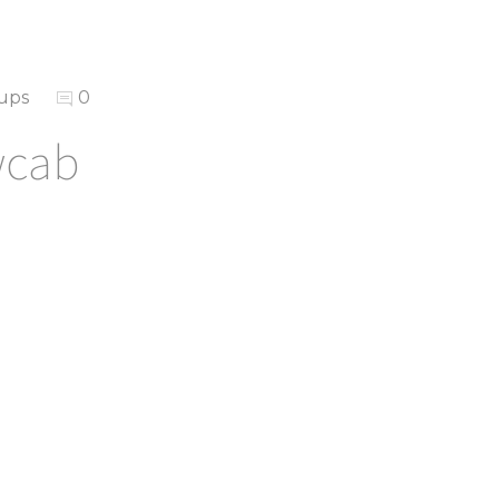
ups
0
wcab