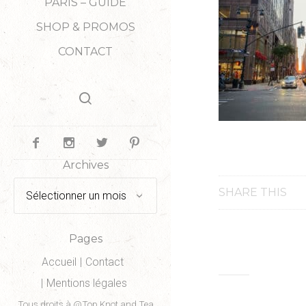
PARIS – GUIDE
SHOP & PROMOS
CONTACT
Archives
Archives
SHARE THIS
Pages
Accueil
Contact
Mentions légales
Tous droits à @Top Knot and Tea