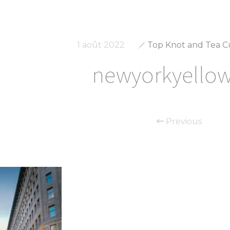
1 août 2022
Top Knot and Tea C
newyorkyello
Previous