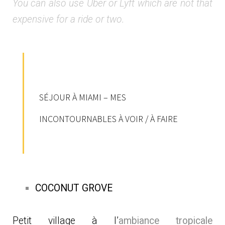
You can also use Uber or Lyft which are not that
expensive for a ride or two.
SÉJOUR À MIAMI – MES
INCONTOURNABLES À VOIR / À FAIRE
COCONUT GROVE
Petit village à l’
ambiance tropicale