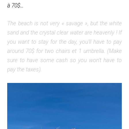
à 70$…
The beach is not very « savage », but the white
sand and the crystal clear water are heavenly ! If
you want to stay for the day, you’ll have to pay
around 70$ for two chairs et 1 umbrella. (Make
sure to have some cash so you won’t have to
pay the taxes).