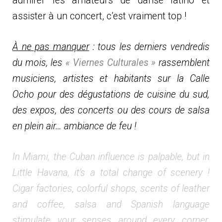
admirer les amateurs de danse latino et
assister à un concert, c’est vraiment top !
À ne pas manquer
: tous les derniers vendredis
du mois, les
« Viernes Culturales »
rassemblent
musiciens, artistes et habitants sur la Calle
Ocho pour des dégustations de cuisine du sud,
des expos, des concerts ou des cours de salsa
en plein air… ambiance de feu !
In Miami, the Cuban influence is palpable, but in
Little Havana, it’s a total change of scenery !
Cigar factories, colorful shops, scents of leather
and coffee, salsa and Spanish language
stimulate your senses around every corner,