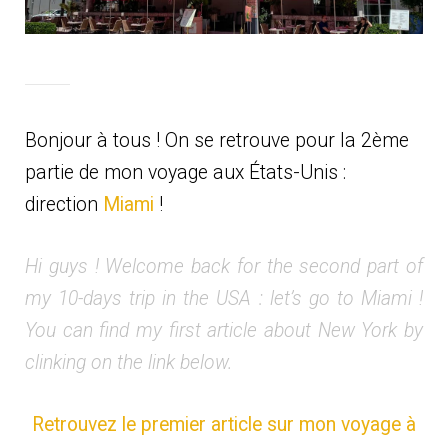
Bonjour à tous ! On se retrouve pour la 2ème
partie de mon voyage aux États-Unis :
direction
Miami
!
Hi guys ! Welcome back for the second part of
my 10-days trip in the USA : let’s go to Miami !
You can find my first article about New York by
clinking on the link below.
Retrouvez le premier article sur mon voyage à