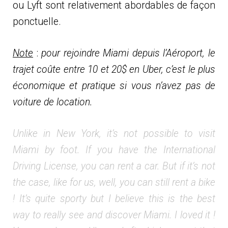
ou Lyft sont relativement abordables de façon
ponctuelle.
Note
:
pour rejoindre Miami depuis l’Aéroport, le
trajet coûte entre 10 et 20$ en Uber, c’est le plus
économique et pratique si vous n’avez pas de
voiture de location.
Unlike in New York, it’s not possible to visit
Miami by foot. If you have the International
Driving License, you can rent a car. But if it’s not
the case, like for us, well, you can still rent a bike
! It’s quite sporty but I believe this is the best
way to really see and discover Miami. I loved it !