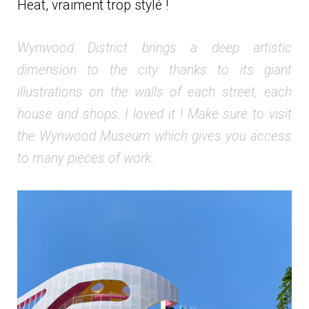
Heat, vraiment trop stylé !
Wynwood District brings a deep artistic
dimension to the city thanks to its giant
illustrations on the walls of each street, each
house and shops. I loved it ! Make sure to visit
the Wynwood Museum which gives you access
to many pieces of work.