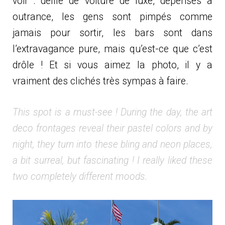
voir : défilé de voiture de luxe, dépenses à
outrance, les gens sont pimpés comme
jamais pour sortir, les bars sont dans
l’extravagance pure, mais qu’est-ce que c’est
drôle ! Et si vous aimez la photo, il y a
vraiment des clichés très sympas à faire.
This spot is a must-see ! During the day, the art
deco frontages reveal their pastel colors and by
night, they turn into these bling and neon places,
a bit surreal, but fascinating ! I really liked these
two completely different moods.