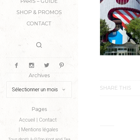
PARIS – GUIDE
SHOP & PROMOS
CONTACT
Archives
Archives
SHARE THIS
Pages
Accueil
Contact
Mentions légales
Tous droits à @Top Knot and Tea